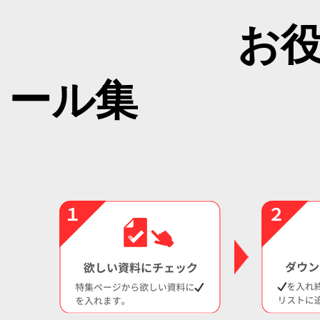
お
ール集