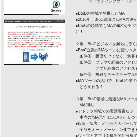
“マーケティングオートメーシ
●BtoBの領域で発展したMA
●2016年、BtoC領域にもMAの
●BtoCの領域でもMAの成否が
に！
２章 BtoCビジネスを勝ちに導
●BtoC企業がMAツールに望むべき
条件① 販促だけでなく、集客
条件② ブラウザ経由のアクセ
アプリ経由のアクセスも分
条件③ 複雑なデータテーブル構
●MAツールの活用で、BtoC企
どう変わる？
３章 BtoC領域に最適なMAツ
「MAJIN」
●アドテク領域での実績豊富なジ
本当の“MA元年”にふさわしいツ
●販促・集客、どちらもカバーし
全般をオートメーション化でき
●ウェブとアプリを横断的に分析