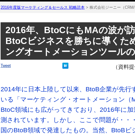
2016年度版 マーケティング＆セールス 戦略読本
> 株式会社ジーニー（CRM/
2016年、BtoCにもMAの波が
BtoCビジネスを勝ちに導くた
ングオートメーションツールの
Tweet
（資料提
2014年に日本上陸して以来、BtoB企業が先
いる「マーケティング・オートメーション（
BtoC領域にも広がってきており、2016年に
測されています。しかし、ここで問題が・・・
国のBtoB領域で発達したもの。当然、BtoBビ