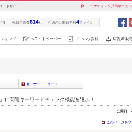
マーケティング担当者の方
ロードサイト
814
4
イル
掲載企業数
社
今週の公開資料数
ファイル
ランキング
ホワイトペーパー
ノウハウ資料
広告媒体資
ボ
セミナー・ニュース
ー」に関連キーワードチェック機能を追加！
公開日：20
このページをプ