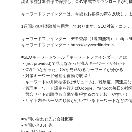
調査履歴は30件まで保持し、CSV形式でダウンロードが
キーワードファインダーは、今後もお客様の声を反映し、よ
1週間の無料体験版も用意しております。SEO対策・コン
キーワードファインダー デモ登録（1週間無料）：https://keywor
キーワードファインダー：https://keywordfinder.jp
■SEOキーワードツール「キーワードファインダー」とは
・(not provided)で見えなかった流入キーワードが分かる
・CVにつながった、CVが見込めるキーワードが分かる
・対策キーワード候補を自動で取得！
・キーワードの月間検索数(ボリューム)、難易度、関連度
・管理キーワード設定を行えばGoogle、Yahooの毎日の
競合サイトの順位も自動で取得するので比較しやすい！
・サイト内全ページの順位が付いているキーワードなどの情
■お問い合わせ先と会社概要
●お問い合わせ先
team-f@devo.jp