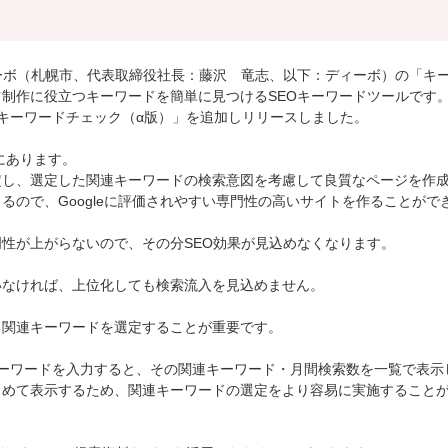
ーボ（札幌市、代表取締役社長：藤沢 竜志、以下：ディーボ）の「キ
）は、コンテンツ制作に役立つキーワードを簡単に見つけるSEOキーワードツールです
関連キーワードチェック（α版）」を追加しリリースしました。
にあります。
定し、選定した関連キーワードの検索意図を考慮して良質なページを作
ので、Googleに評価されやすい専門性の高いサイトを作ることがで
性が上がらないので、その分SEO効果が見込めなくなります。
いなければ、上位化しても検索流入を見込めません。
る関連キーワードを選定することが重要です。
ーワードを入力すると、その関連キーワード・月間検索数を一覧で表示
とめて表示するため、関連キーワードの選定をより容易に実施すること