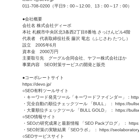
011-708-0200（平日9：00～12:00、13：00～17：00）
●会社概要
会社名 株式会社ディーボ
本社 札幌市中央区北3条西2丁目8番地 さっけんビル4階
代表者 代表取締役社長 藤沢 竜志（ふじさわ たつし）
設立 2005年6月
資本金 2000万円
主要取引先 グーグル合同会社、ヤフー株式会社ほか
事業内容 SEO対策サービスの開発と販売
●コーポレートサイト
https://devo.jp/
○SEO有料ツールサイト
・キーワード発見ツール「キーワードファインダー」：https://keyw
・完全自動の順位チェックツール 「BULL」 ： https://bullseo
・大量順位チェックツール 「BULL GOLD」 ： https://bullseo.
○SEO情報サイト
・SEOの研究成果と最新情報 「SEO Packブログ」 ： https://seo
・SEO対策の実験結果「SEOラボ」 ： https://seolaboratory.
○SEOサービスサイト