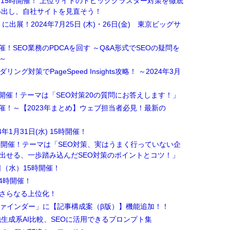
）15時開催！ 上位サイトのトピッククラスター対策を徹底
い出し、自社サイトを見直そう！
に出展！2024年7月25日 (木)・26日(金) 東京ビッグサ
開催！SEO業務のPDCAを回す ～Q&A形式でSEOの疑問を
～
対策でPageSpeed Insights攻略！ ～2024年3月
時開催！テーマは「SEO対策20の質問にお答えします！」
開催！～【2023年まとめ】ウェブ担当者必見！最新の
1月31日(水) 15時開催！
1時開催！テーマは「SEO対策、実はうまく行っていない企
出せる、一歩踏み込んだSEO対策のポイントとコツ！」
日（水）15時開催！
14時開催！
さらなる上位化！
ファインダー」に【記事構成案（β版）】機能追加！！
の他生成系AI比較、SEOに活用できるプロンプト集