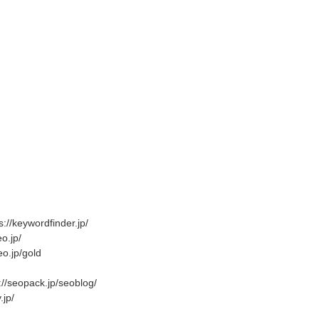
ordfinder.jp/
.jp/
jp/gold
pack.jp/seoblog/
jp/