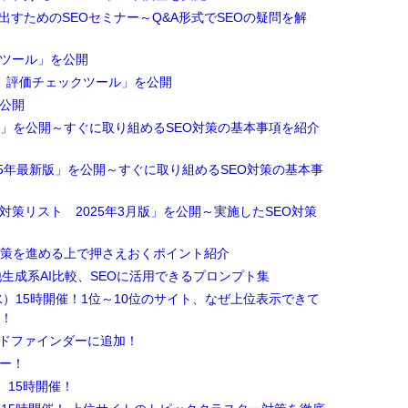
出すためのSEOセミナー～Q&A形式でSEOの疑問を解
得ツール」を公開
le）評価チェックツール」を公開
を公開
書」を公開～すぐに取り組めるSEO対策の基本事項を紹介
025年最新版」を公開～すぐに取り組めるSEO対策の基本事
対策リスト 2025年3月版」を公開～実施したSEO対策
対策を進める上で押さえおくポイント紹介
の他生成系AI比較、SEOに活用できるプロンプト集
水）15時開催！1位～10位のサイト、なぜ上位表示できて
剖！
ドファインダーに追加！
ナー！
）15時開催！