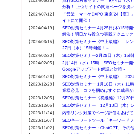
【2024/08/28】
無料SEO対策セミナー 9月4日（水
分析！ 上位サイトの関連ページを洗
【2024/07/12】
「営業・マーケDXPO 東京’24【夏】」
イトにて開催！
【2024/04/19】
SEO対策セミナー 4月25日(木)15時
解決！明日から役立つ実践テクニック
【2024/03/15】
SEO対策セミナー《中上級編》 レンダリング
27日（水）15時開催！～
【2024/02/20】
SEO対策セミナー2月29日（木）15
【2024/02/05】
2月14日（水）15時 SEOセミナー
Googleアップデート解説と対策～
【2024/01/26】
SEO対策セミナー《中上級編》 2024年
【2023/12/28】
SEO対策セミナー 1月18日（木）1
業様必見！コツを掴めばすぐに成果が
【2023/12/05】
SEO対策セミナー《初級編》12月20
【2023/12/05】
SEO対策セミナー 12月13日（水）
【2023/11/24】
内部リンク対策でページ評価をあげて
【2023/11/07】
SEOキーワードツール「キーワード
【2023/11/02】
SEO対策セミナー：ChatGPT、そ