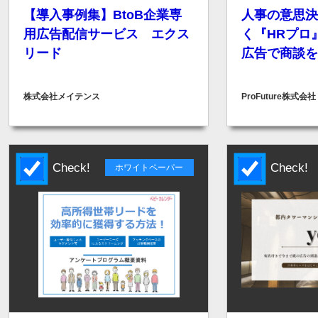
【導入事例集】BtoB企業専
人事の意思決
用広告配信サービス エクス
く『HRプロ
リード
広告で商談を
株式会社メイテンス
ProFuture株式会社
Check!
Check!
ホワイトペーパー