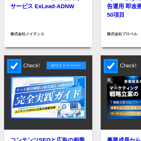
サービス ExLead-ADNW
告運用 即改
50項目
株式会社メイテンス
株式会社プロベル
Check!
Check!
ホワイトペーパー
コンテンツSEOと広告の相乗
事業成長から