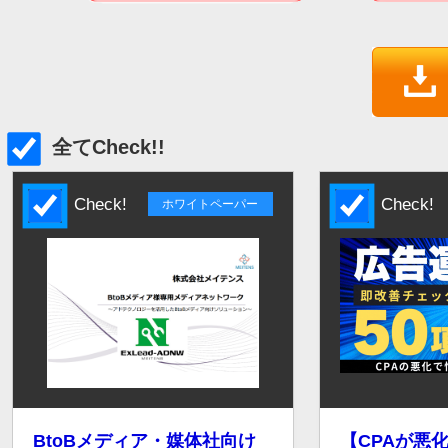
全てCheck!!
Check!
Check!
ホワイトペーパー
BtoBメディア・媒体社向け
【CPAが悪