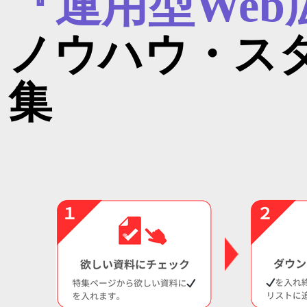
『運用型Web
ノウハウ・ス
集