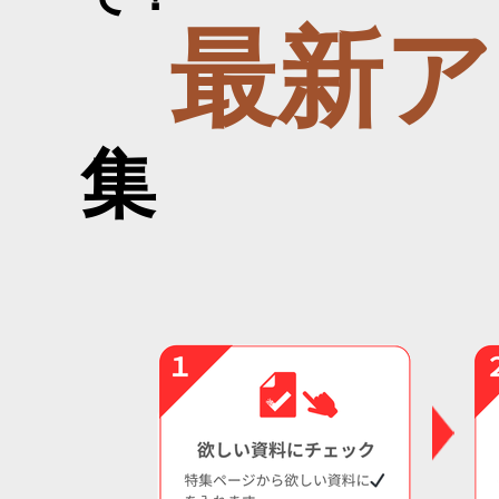
最新ア
集