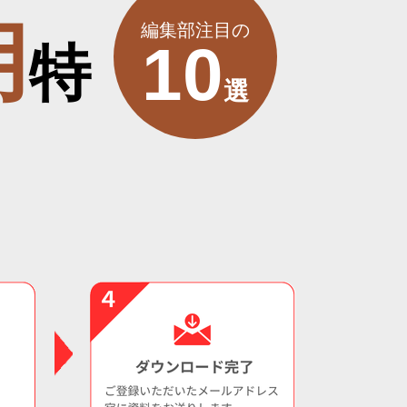
用
編集部注目の
10
特
選