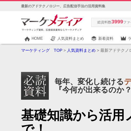
最新のアドテクノロジー、広告配信手法の活用資料集
3999
総資料数
ファ
HOME
人気資料まとめ
新着資料
マーケティング TOP
>
人気資料まとめ
> 最新アドテクノ
毎年、変化し続ける
『今何が出来るのか
基礎知識から活用
で！