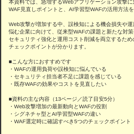
本資料では、急増するWebアプリケーション攻撃に
WAF見直しポイントと、AI学習型WAFの活用方法
Web攻撃が増加する中、誤検知による機会損失や運
悩む企業に向けて、従来型WAFの課題と新たな対
セキュリティ強化と運用コスト削減を両立するため
チェックポイントが分かります。
■こんな方におすすめです
・WAFの運用負荷や誤検知に悩んでいる
・セキュリティ担当者不足に課題を感じている
・既存WAFの効果やコストを見直したい
■資料の主な内容（13ページ／読了目安5分）
・Web攻撃増加の最新動向とWAFの役割
・シグネチャ型とAI学習型WAFの違い
・WAF選定時に確認すべき5つのチェックポイント