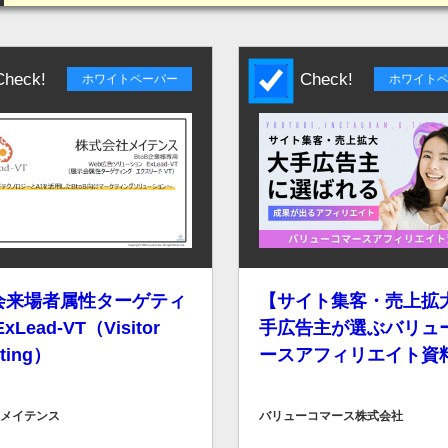
eck!
Check!
ホワイトペーパー
ホワイト
会来場者属性ターゲティ
【サイト集客・売上拡
xLead-VT（Visitor
手広告主が選ぶバリュ
eting）
ースアフィリエイト資
メイテンス
バリューコマース株式会社