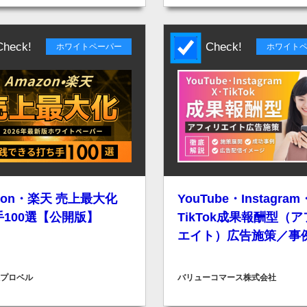
eck!
Check!
ホワイトペーパー
ホワイト
zon・楽天 売上最大化
YouTube・Instagra
100選【公開版】
TikTok成果報酬型（
エイト）広告施策／事
プロベル
バリューコマース株式会社