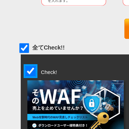
全てCheck!!
0
Check!