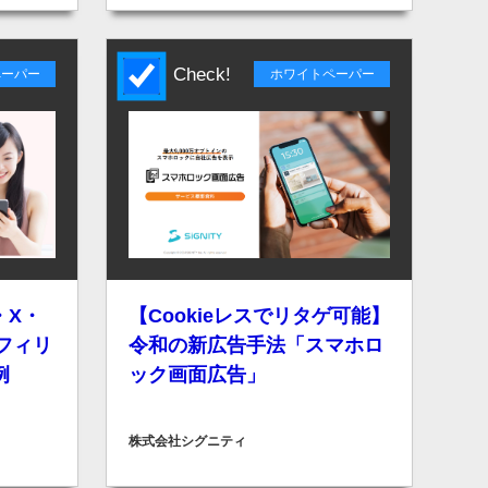
Check!
ペーパー
ホワイトペーパー
m・X・
【Cookieレスでリタゲ可能】
アフィリ
令和の新広告手法「スマホロ
例
ック画面広告」
株式会社シグニティ