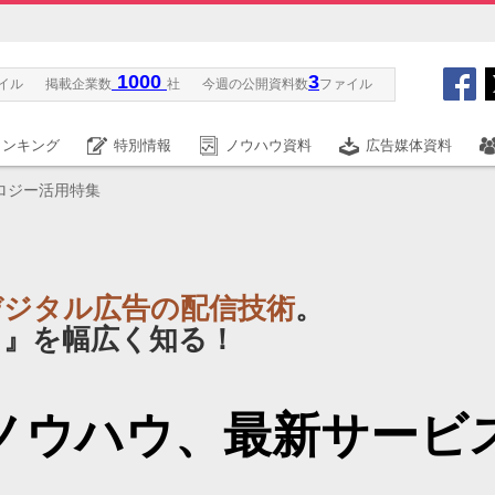
1000
3
イル
掲載企業数
社
今週の公開資料数
ファイル
ランキング
特別情報
ノウハウ資料
広告媒体資料
ロジー活用特集
デジタル広告の配信技術
。
？』を幅広く知る！
ノウハウ、最新サービ