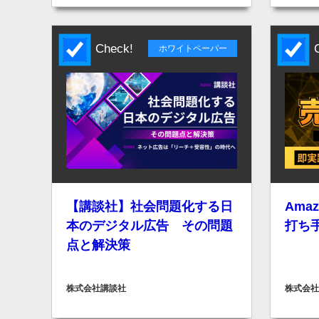
Check!
Ch
ホワイトペーパー
【講談社】社会問題化する日
Ama
本のデジタル広告 その問題
打ち手
点と解決策
株式会社講談社
株式会社