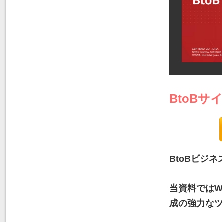
BtoB
BtoBビジ
当資料ではW
成の強力な