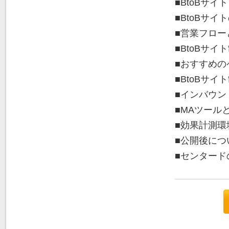
■BtoBサイ
■BtoBサ
■営業フロー
■BtoBサイ
■おすすめの
■BtoBサ
■インバウン
■MAツール
■効果計測環
■公開後につ
■センタード