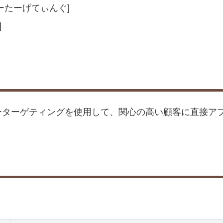
ーたーげてぃんぐ]
]
ーターゲティングを使用して、関心の高い顧客に直接ア
。