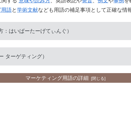
g）に関する
意味や読み方
、英語表記や
発音
、
例文
や
事例
を
グ用語
と
学術文献
なども用語の補足事項として正確な情
方：はいぱーたーげてぃんぐ）
ハイパー ターゲティング）
マーケティング用語の詳細