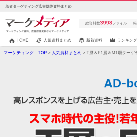
若者ターゲティング広告媒体資料まとめ
3998
総資料数
ファイル
掲
HOME
人気資料まとめ
新着資料
ランキング
マーケティング TOP
>
人気資料まとめ
> T層＆F1層＆M1層ター