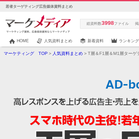
若者ターゲティング広告媒体資料まとめ
3998
総資料数
ファイル
掲
HOME
人気資料まとめ
新着資料
ランキング
マーケティング TOP
>
人気資料まとめ
> T層＆F1層＆M1層ター