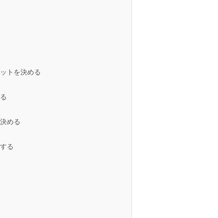
ゲットを決める
める
を決める
信する