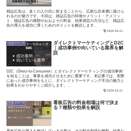
雑誌広告は、多くの人の目に留まることから、広範な読者層に届けら
れるのが魅力です。今回は、雑誌広告の特徴やメリット・デメリッ
ト、雑誌広告の種類やおおよその料金、効果測定の方法など、雑誌広
告の導入を成功に導くためのポイントを解説します。
2026.04.21
ダイレクトマーケティングとD2C
広告メディア
｜成功事例や向いている業界を解
説
D2C（Direct-to-Consumer）とダイレクトマーケティングの成功事例
を知ることは、事業を成功させるために重要です。本記事では、実際
にあった成功事例をもとに、ダイレクトマーケティング手法の魅力と
効果をわかりやすくご紹介します。...
2026.04.21
看板広告の料金相場は何で決ま
広告メディア
る？種類や効果を解説
看板広告の導入を検討している企業は、その料金相場や種類、効果な