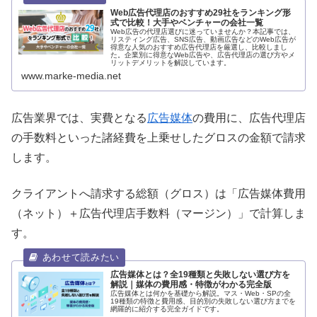
Web広告代理店のおすすめ29社をランキング形
式で比較！大手やベンチャーの会社一覧
Web広告の代理店選びに迷っていませんか？本記事では、
リスティング広告、SNS広告、動画広告などのWeb広告が
得意な人気のおすすめ広告代理店を厳選し、比較しまし
た。企業別に得意なWeb広告や、広告代理店の選び方やメ
リットデメリットを解説しています。
www.marke-media.net
広告業界では、実費となる
広告媒体
の費用に、広告代理店
の手数料といった諸経費を上乗せしたグロスの金額で請求
します。
クライアントへ請求する総額（グロス）は「広告媒体費用
（ネット）＋広告代理店手数料（マージン）」で計算しま
す。
広告媒体とは？全19種類と失敗しない選び方を
解説｜媒体の費用感・特徴がわかる完全版
広告媒体とは何かを基礎から解説。マス・Web・SPの全
19種類の特徴と費用感、目的別の失敗しない選び方までを
網羅的に紹介する完全ガイドです。