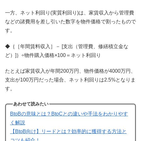
一方、ネット利回り(実質利回り)は、家賃収入から管理費
などの諸費用を差し引いた数字を物件価格で割ったもので
す。
◆｛［年間賃料収入］－ [支出（管理費、修繕積立金な
ど）]｝÷物件購入価格×100＝ネット利回り
たとえば家賃収入が年間200万円、物件価格が4000万円、
支出が100万円だった場合、ネット利回りは2.5%となりま
す。
あわせて読みたい
BtoBの意味とは？BtoCとの違いや手法をわかりやす
く解説
【BtoB向け】リードとは？効率的に獲得する方法と
コツも紹介！