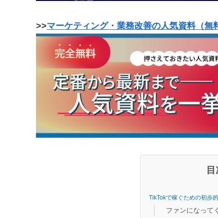
>>
マーケティング・業務改善の人気資料（無
目
TikTokで稼ぐための初
ファンになって