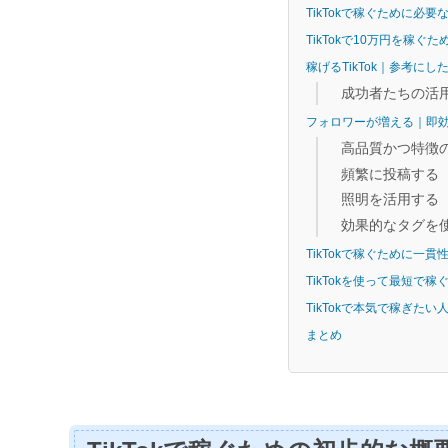
TikTokで稼ぐために必要
TikTokで10万円を稼ぐ
稼げるTikTok｜参考に
成功者たちの活
フォロワーが増える｜即
高品質かつ特徴
頻繁に投稿する
照明を活用する
効果的なタグを
TikTokで稼ぐために一貫
TikTokを使って最短で
TikTokで本気で稼ぎた
まとめ