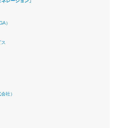
ェネレーション」
GA）
ビス
）
式会社）