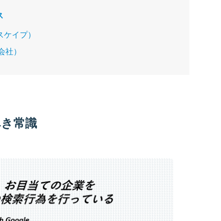
ス
スケイプ）
式会社）
べき常識