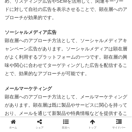
め、リスティング広告やSEMを活用して、関連キーワー
ドに対して自社の広告を表示させることで、顕在層へのア
プローチが効果的です。
ソーシャルメディア広告
顕在層へのアプローチ方法として、ソーシャルメディアキ
ャンペーン広告があります。ソーシャルメディアは顕在層
がよく利用するプラットフォームの一つです。顕在層の興
味や関心に合わせてターゲティングした広告を配信するこ
とで、効果的なアプローチが可能です。
メールマーケティング
顕在層へのアプローチ方法として、メールマーケティング
があります。顕在層は既に製品やサービスに関心を持って
おり、メールを通じて新製品や特典情報などを提供するこ
とで、購買を促進することができます。パーソナライズさ
ホーム
シェア
目次へ
トップ
サイドバー
れたメールマーケティングを行うことで、顕在層との関係