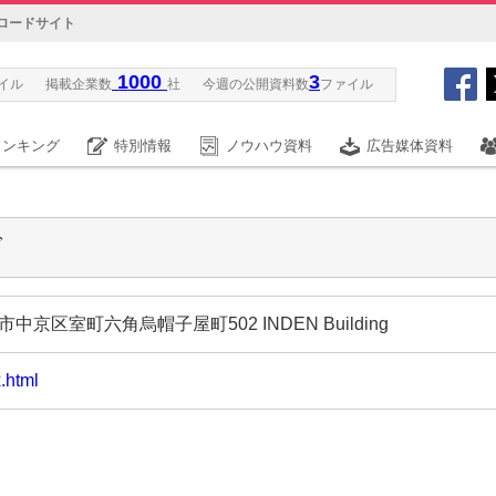
ロードサイト
1000
3
イル
掲載企業数
社
今週の公開資料数
ファイル
ランキング
特別情報
ノウハウ資料
広告媒体資料
グ
市中京区室町六角烏帽子屋町502 INDEN Building
.html