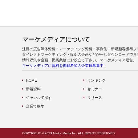
マーケメディアについて
注目の広告媒体資料・マーケティング資料・事例集・新規顧客獲得ソ
ダイレクトマーケティング・販促の企画などが一括ダウンロードでき
情報収集や企画・提案業務にお役立て下さい。マーケメディア運営。
マーケメディアに資料を掲載希望の企業様募集中!
HOME
ランキング
新着資料
セミナー
ジャンルで探す
リリース
企業で探す
COPYRIGHT © 2023 Marke Media Inc. ALL RIGHTS RESERVED.