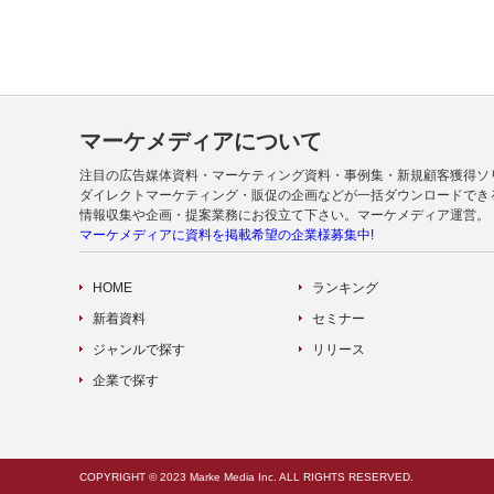
マーケメディアについて
注目の広告媒体資料・マーケティング資料・事例集・新規顧客獲得ソ
ダイレクトマーケティング・販促の企画などが一括ダウンロードでき
情報収集や企画・提案業務にお役立て下さい。マーケメディア運営。
マーケメディアに資料を掲載希望の企業様募集中!
HOME
ランキング
新着資料
セミナー
ジャンルで探す
リリース
企業で探す
COPYRIGHT © 2023 Marke Media Inc. ALL RIGHTS RESERVED.