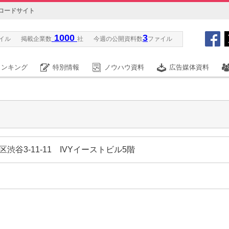
ロードサイト
1000
3
イル
掲載企業数
社
今週の公開資料数
ファイル
ランキング
特別情報
ノウハウ資料
広告媒体資料
区渋谷3-11-11 IVYイーストビル5階