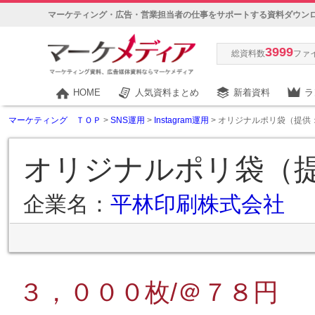
マーケティング・広告・営業担当者の仕事をサポートする資料ダウン
3999
総資料数
ファ
HOME
人気資料まとめ
新着資料
ラ
マーケティング ＴＯＰ
>
SNS運用
>
Instagram運用
> オリジナルポリ袋（提供
オリジナルポリ袋（
企業名：
平林印刷株式会社
３，０００枚/＠７８円