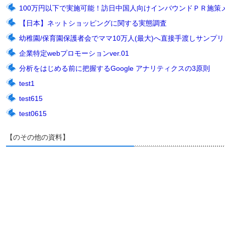
100万円以下で実施可能！訪日中国人向けインバウンドＰＲ施策
【日本】ネットショッピングに関する実態調査
幼稚園/保育園保護者会でママ10万人(最大)へ直接手渡しサンプリン
企業特定webプロモーションver.01
分析をはじめる前に把握するGoogle アナリティクスの3原則
test1
test615
test0615
【のその他の資料】