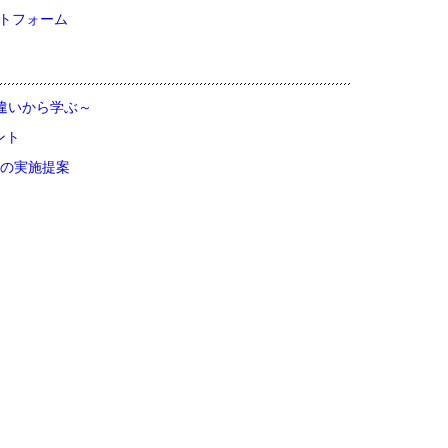
ットフォーム
違いから学ぶ～
ント
の実施提案