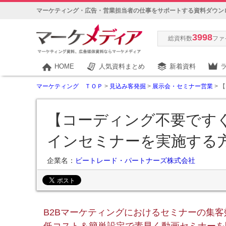
マーケティング・広告・営業担当者の仕事をサポートする資料ダウン
3998
総資料数
ファ
HOME
人気資料まとめ
新着資料
マーケティング ＴＯＰ
>
見込み客発掘
>
展示会・セミナー営業
> 
【コーディング不要です
インセミナーを実施する
企業名：
ビートレード・パートナーズ株式会社
B2Bマーケティングにおけるセミナーの集