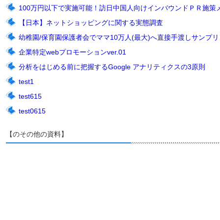
100万円以下で実施可能！訪日中国人向けインバウンドＰＲ施策
【日本】ネットショッピングに関する実態調査
幼稚園/保育園保護者会でママ10万人(最大)へ直接手渡しサンプリン
企業特定webプロモーションver.01
分析をはじめる前に把握するGoogle アナリティクスの3原則
test1
test615
test0615
【のその他の資料】