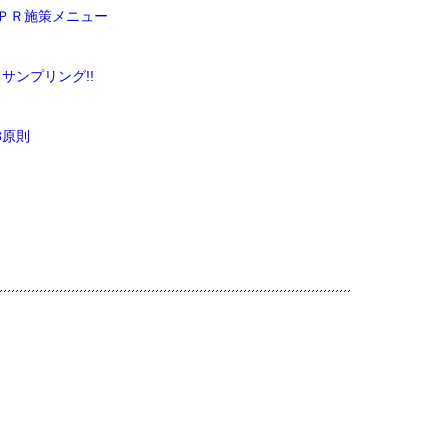
ドＰＲ施策メニュー
サンプリング!!
3原則