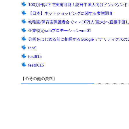
100万円以下で実施可能！訪日中国人向けインバウン
【日本】ネットショッピングに関する実態調査
幼稚園/保育園保護者会でママ10万人(最大)へ直接手渡し
企業特定webプロモーションver.01
分析をはじめる前に把握するGoogle アナリティクスの
test1
test615
test0615
【のその他の資料】