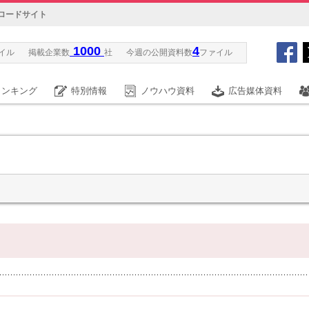
ロードサイト
1000
4
イル
掲載企業数
社
今週の公開資料数
ファイル
ランキング
特別情報
ノウハウ資料
広告媒体資料