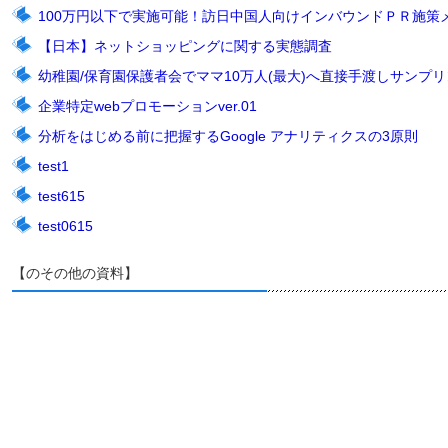
100万円以下で実施可能！訪日中国人向けインバウンドＰＲ施策
【日本】ネットショッピングに関する実態調査
幼稚園/保育園保護者会でママ10万人(最大)へ直接手渡しサンプリン
企業特定webプロモーションver.01
分析をはじめる前に把握するGoogle アナリティクスの3原則
test1
test615
test0615
【のその他の資料】