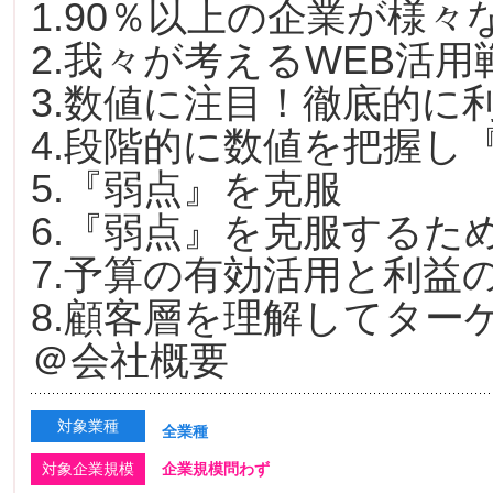
1.90％以上の企業が様
2.我々が考えるWEB活
3.数値に注目！徹底的に
4.段階的に数値を把握し
5.『弱点』を克服
6.『弱点』を克服するた
7.予算の有効活用と利益
8.顧客層を理解してター
＠会社概要
対象業種
全業種
対象企業規模
企業規模問わず