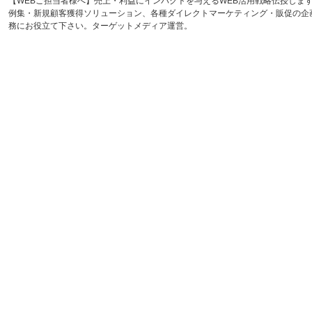
【WEBご担当者様へ】売上・利益にインパクトを与えるWEB活用戦略伝授しま
例集・新規顧客獲得ソリューション、各種ダイレクトマーケティング・販促の企
務にお役立て下さい。ターゲットメディア運営。