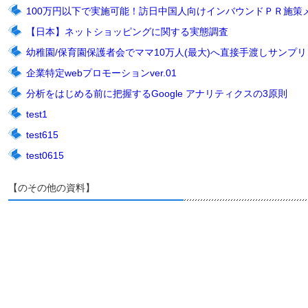
100万円以下で実施可能！訪日中国人向けインバウンドＰＲ施策
【日本】ネットショッピングに関する実態調査
幼稚園/保育園保護者会でママ10万人(最大)へ直接手渡しサンプリン
企業特定webプロモーションver.01
分析をはじめる前に把握するGoogle アナリティクスの3原則
test1
test615
test0615
【のその他の資料】