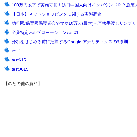
100万円以下で実施可能！訪日中国人向けインバウンドＰＲ施策
【日本】ネットショッピングに関する実態調査
幼稚園/保育園保護者会でママ10万人(最大)へ直接手渡しサンプリン
企業特定webプロモーションver.01
分析をはじめる前に把握するGoogle アナリティクスの3原則
test1
test615
test0615
【のその他の資料】