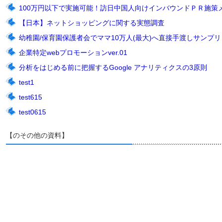
100万円以下で実施可能！訪日中国人向けインバウンドＰＲ施策
【日本】ネットショッピングに関する実態調査
幼稚園/保育園保護者会でママ10万人(最大)へ直接手渡しサンプリン
企業特定webプロモーションver.01
分析をはじめる前に把握するGoogle アナリティクスの3原則
test1
test615
test0615
【のその他の資料】