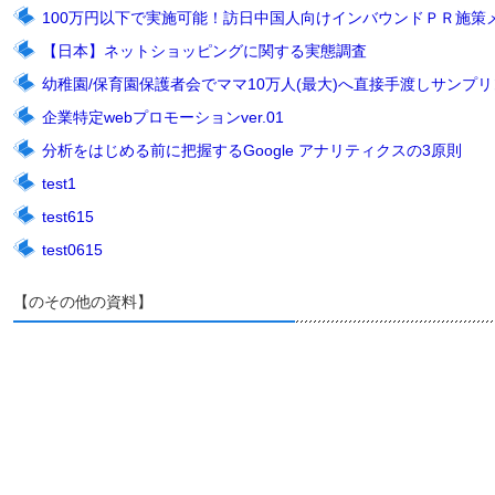
100万円以下で実施可能！訪日中国人向けインバウンドＰＲ施策
【日本】ネットショッピングに関する実態調査
幼稚園/保育園保護者会でママ10万人(最大)へ直接手渡しサンプリン
企業特定webプロモーションver.01
分析をはじめる前に把握するGoogle アナリティクスの3原則
test1
test615
test0615
【のその他の資料】