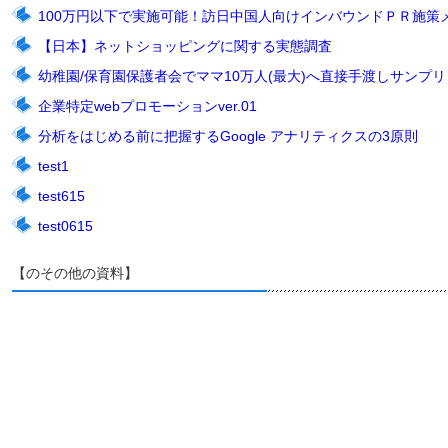
100万円以下で実施可能！訪日中国人向けインバウンドＰＲ施策
【日本】ネットショッピングに関する実態調査
幼稚園/保育園保護者会でママ10万人(最大)へ直接手渡しサンプリン
企業特定webプロモーションver.01
分析をはじめる前に把握するGoogle アナリティクスの3原則
test1
test615
test0615
【のその他の資料】