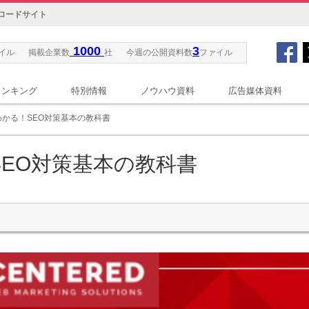
ロードサイト
1000
3
イル
掲載企業数
社
今週の公開資料数
ファイル
ランキング
特別情報
ノウハウ資料
広告媒体資料
わかる！SEO対策基本の教科書
EO対策基本の教科書