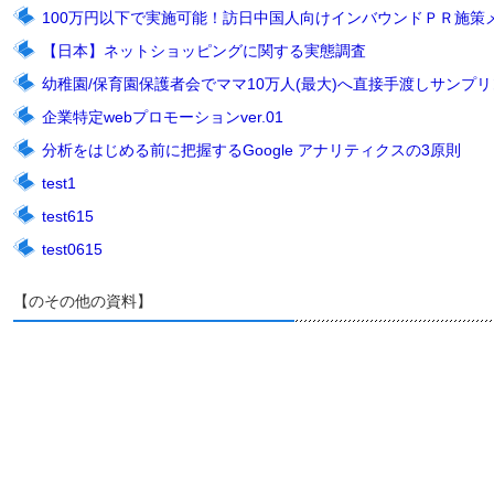
100万円以下で実施可能！訪日中国人向けインバウンドＰＲ施策
【日本】ネットショッピングに関する実態調査
幼稚園/保育園保護者会でママ10万人(最大)へ直接手渡しサンプリン
企業特定webプロモーションver.01
分析をはじめる前に把握するGoogle アナリティクスの3原則
test1
test615
test0615
【のその他の資料】