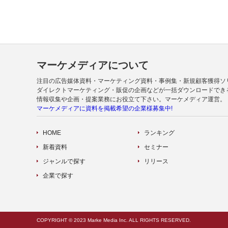
マーケメディアについて
注目の広告媒体資料・マーケティング資料・事例集・新規顧客獲得ソ
ダイレクトマーケティング・販促の企画などが一括ダウンロードでき
情報収集や企画・提案業務にお役立て下さい。マーケメディア運営。
マーケメディアに資料を掲載希望の企業様募集中!
HOME
ランキング
新着資料
セミナー
ジャンルで探す
リリース
企業で探す
COPYRIGHT © 2023 Marke Media Inc. ALL RIGHTS RESERVED.