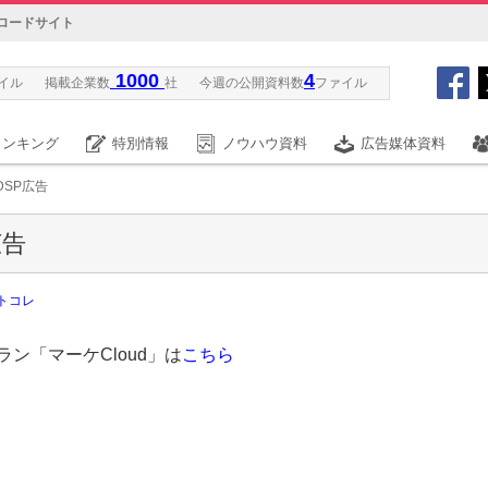
ロードサイト
1000
4
イル
掲載企業数
社
今週の公開資料数
ファイル
ランキング
特別情報
ノウハウ資料
広告媒体資料
DSP広告
広告
トコレ
ン「マーケCloud」は
こちら