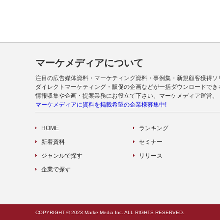
マーケメディアについて
注目の広告媒体資料・マーケティング資料・事例集・新規顧客獲得ソ
ダイレクトマーケティング・販促の企画などが一括ダウンロードでき
情報収集や企画・提案業務にお役立て下さい。マーケメディア運営。
マーケメディアに資料を掲載希望の企業様募集中!
HOME
ランキング
新着資料
セミナー
ジャンルで探す
リリース
企業で探す
COPYRIGHT © 2023 Marke Media Inc. ALL RIGHTS RESERVED.