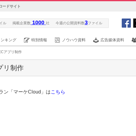
ロードサイト
1000
3
イル
掲載企業数
社
今週の公開資料数
ファイル
ランキング
特別情報
ノウハウ資料
広告媒体資料
ECアプリ制作
プリ制作
ン「マーケCloud」は
こちら