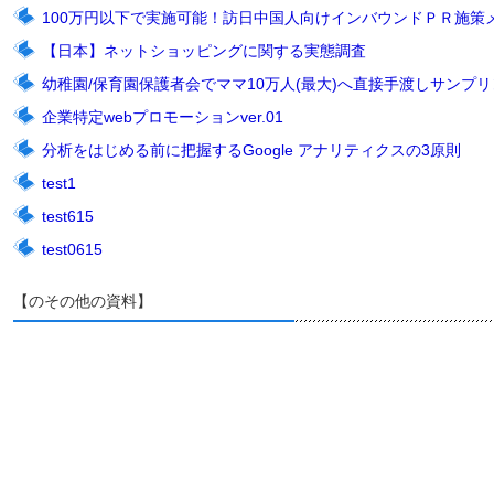
100万円以下で実施可能！訪日中国人向けインバウンドＰＲ施策
【日本】ネットショッピングに関する実態調査
幼稚園/保育園保護者会でママ10万人(最大)へ直接手渡しサンプリン
企業特定webプロモーションver.01
分析をはじめる前に把握するGoogle アナリティクスの3原則
test1
test615
test0615
【のその他の資料】