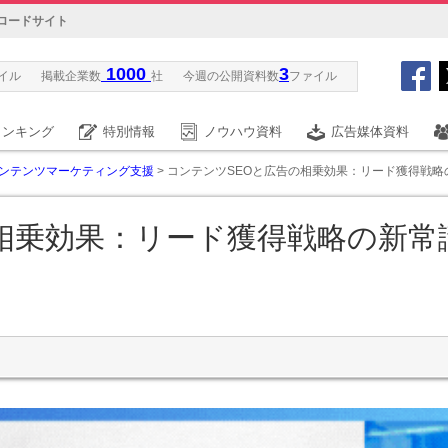
ロードサイト
1000
3
イル
掲載企業数
社
今週の公開資料数
ファイル
ランキング
特別情報
ノウハウ資料
広告媒体資料
ンテンツマーケティング支援
> コンテンツSEOと広告の相乗効果：リード獲得戦略
相乗効果：リード獲得戦略の新常