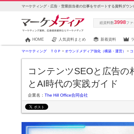
マーケティング・広告・営業担当者の仕事をサポートする資料ダウン
3998
総資料数
ファ
HOME
人気資料まとめ
新着資料
マーケティング ＴＯＰ
>
オウンドメディア強化（構築・運営）
>
コ
コンテンツSEOと広告の
とAI時代の実践ガイド
企業名：
The Hill Office合同会社