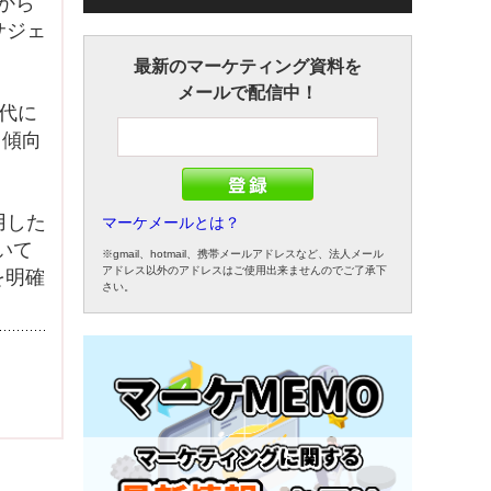
から
サジェ
最新のマーケティング資料を
メールで配信中！
時代に
る傾向
活用した
マーケメールとは？
いて
※gmail、hotmail、携帯メールアドレスなど、法人メール
アドレス以外のアドレスはご使用出来ませんのでご了承下
を明確
さい。