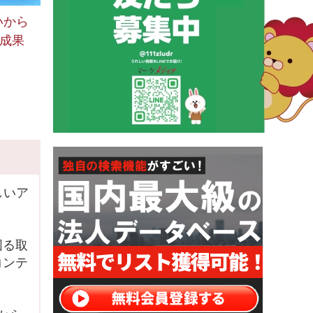
いから
の成果
しいア
図る取
コンテ