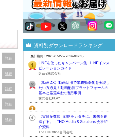
資料別ダウンロードランキング
（集計期間：2026-07-27～2026-08-02）
詳細
LINEを使ったキャンペーン集 - LINEインス
ピレーションガイド
Braze株式会社
詳細
【動画DX】動画活用で業務効率化を実現し
たい方必見！動画配信プラットフォームの
詳細
基本と厳選4社の活用事例
株式会社PLAY
詳細
【実績多数!!】 戦略をカタチに。未来を創
詳細
造する。｜THO Media & Solutions 会社紹
介資料
The Hill Office合同会社