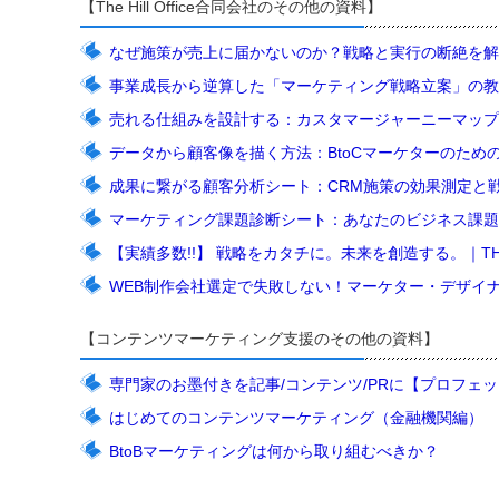
【The Hill Office合同会社のその他の資料】
なぜ施策が売上に届かないのか？戦略と実行の断絶を解
事業成長から逆算した「マーケティング戦略立案」の教
売れる仕組みを設計する：カスタマージャーニーマップ
データから顧客像を描く方法：BtoCマーケターのため
成果に繋がる顧客分析シート：CRM施策の効果測定と
マーケティング課題診断シート：あなたのビジネス課題
【実績多数!!】 戦略をカタチに。未来を創造する。｜THO Med
WEB制作会社選定で失敗しない！マーケター・デザイ
【コンテンツマーケティング支援のその他の資料】
専門家のお墨付きを記事/コンテンツ/PRに【プロフェ
はじめてのコンテンツマーケティング（金融機関編）
BtoBマーケティングは何から取り組むべきか？