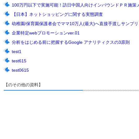
100万円以下で実施可能！訪日中国人向けインバウンドＰＲ施策
【日本】ネットショッピングに関する実態調査
幼稚園/保育園保護者会でママ10万人(最大)へ直接手渡しサンプリン
企業特定webプロモーションver.01
分析をはじめる前に把握するGoogle アナリティクスの3原則
test1
test615
test0615
【のその他の資料】