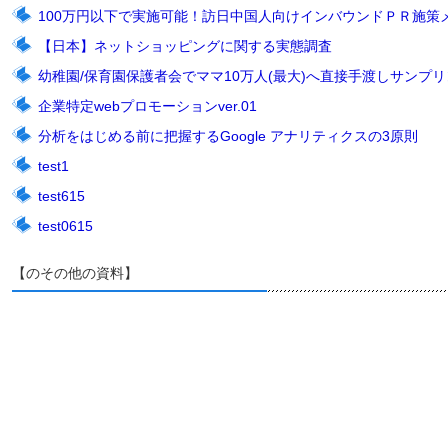
100万円以下で実施可能！訪日中国人向けインバウンドＰＲ施策
【日本】ネットショッピングに関する実態調査
幼稚園/保育園保護者会でママ10万人(最大)へ直接手渡しサンプリン
企業特定webプロモーションver.01
分析をはじめる前に把握するGoogle アナリティクスの3原則
test1
test615
test0615
【のその他の資料】