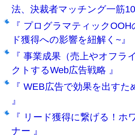
法、決裁者マッチング一筋1
『 プログラマティックOO
ド獲得への影響を紐解く~』
『 事業成果（売上やオフラ
クトするWeb広告戦略 』
『 WEB広告で効果を出すた
』
『 リード獲得に繋げる！ホ
ナー 』