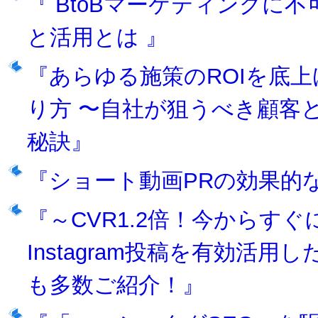
『 BtoBマーケティングに
と活用とは 』
『あらゆる施策のROIを底
り方 〜自社が狙うべき顧客
秘訣』
『ショート動画PRの効果的
『～CVR1.2倍！今からす
Instagram投稿を有効活
も多数ご紹介！』