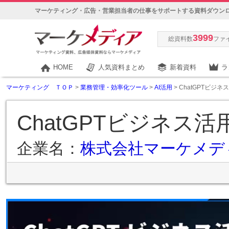
マーケティング・広告・営業担当者の仕事をサポートする資料ダウン
3999
総資料数
ファ
HOME
人気資料まとめ
新着資料
ラ
マーケティング ＴＯＰ
>
業務管理・効率化ツール
>
AI活用
> ChatGPTビジネ
ChatGPTビジネス活
企業名：
株式会社マーケメデ