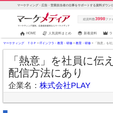
マーケティング・広告・営業担当者の仕事をサポートする資料ダウン
3998
総資料数
ファ
HOME
人気資料まとめ
新着資料
ラ
マーケティング ＴＯＰ
>
ITインフラ・教育・研修
>
教育・研修
> 「熱意」を
「熱意」を社員に伝
配信方法にあり
企業名：
株式会社PLAY