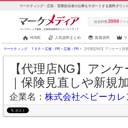
マーケティング・広告・営業担当者の仕事をサポートする資料ダウン
3998
総資料数
ファ
HOME
人気資料まとめ
新着資料
ラ
マーケティング ＴＯＰ
>
広報・PR
>
広報・PR
> 【代理店NG】アンケート
【代理店NG】アンケ
｜保険見直しや新規加
企業名：
株式会社ベビーカレ