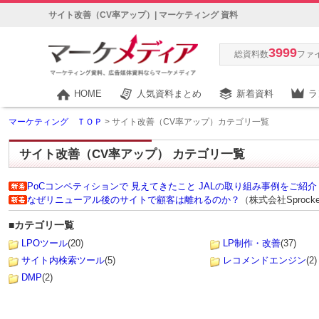
サイト改善（CV率アップ）| マーケティング 資料
3999
総資料数
ファ
HOME
人気資料まとめ
新着資料
ラ
マーケティング ＴＯＰ
> サイト改善（CV率アップ）カテゴリ一覧
サイト改善（CV率アップ）
カテゴリ一覧
PoCコンペティションで 見えてきたこと JALの取り組み事例をご紹介
なぜリニューアル後のサイトで顧客は離れるのか？
（株式会社Sprock
■カテゴリ一覧
LPOツール
(20)
LP制作・改善
(37)
サイト内検索ツール
(5)
レコメンドエンジン
(2)
DMP
(2)