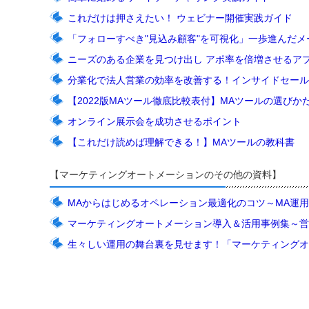
これだけは押さえたい！ ウェビナー開催実践ガイド
「フォローすべき"見込み顧客"を可視化」一歩進んだ
ニーズのある企業を見つけ出し アポ率を倍増させるア
分業化で法人営業の効率を改善する！インサイドセール
【2022版MAツール徹底比較表付】MAツールの選びか
オンライン展示会を成功させるポイント
【これだけ読めば理解できる！】MAツールの教科書
【マーケティングオートメーションのその他の資料】
MAからはじめるオペレーション最適化のコツ～MA運用
マーケティングオートメーション導入＆活用事例集～営
生々しい運用の舞台裏を見せます！「マーケティングオ