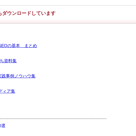
もダウンロードしています
SEOの基本 まとめ
立ち資料集
実践事例ノウハウ集
ディア集
0選