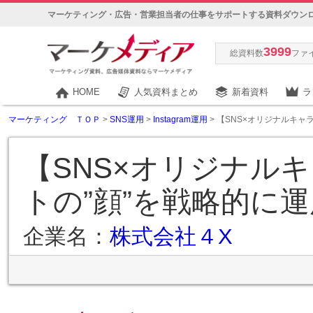
マーケティング・広告・営業担当者の仕事をサポートする資料ダウン
3999
総資料数
ファ
HOME
人気資料まとめ
新着資料
ラ
マーケティング ＴＯＰ
>
SNS運用
>
Instagram運用
> 【SNS×オリジナルキ
【SNS×オリジナル
トの”顔”を戦略的に
企業名：
株式会社４X