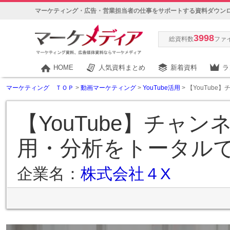
マーケティング・広告・営業担当者の仕事をサポートする資料ダウン
3998
総資料数
ファ
HOME
人気資料まとめ
新着資料
ラ
マーケティング ＴＯＰ
>
動画マーケティング
>
YouTube活用
> 【YouTub
【YouTube】チャ
用・分析をトータル
企業名：
株式会社４X