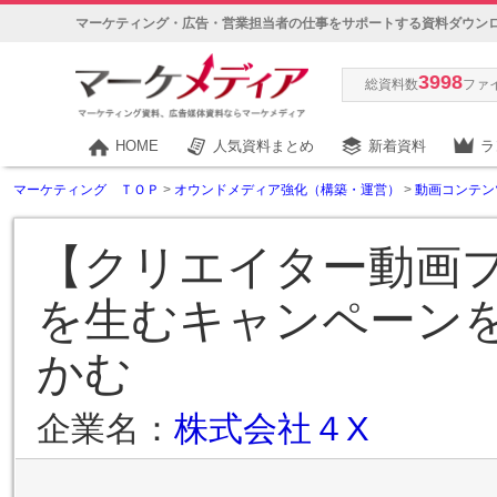
マーケティング・広告・営業担当者の仕事をサポートする資料ダウン
3998
総資料数
ファ
HOME
人気資料まとめ
新着資料
ラ
マーケティング ＴＯＰ
>
オウンドメディア強化（構築・運営）
>
動画コンテン
【クリエイター動画
を生むキャンペーン
かむ
企業名：
株式会社４X