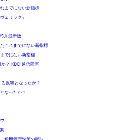
これまでにない新指標
ーヴェリック」
年5月最新版
したこれまでにない新指標
れまでにない新指標
？ KDDI通信障害
える反響となったか？
となったか？
ハウ
素
 危機管理対策の秘訣