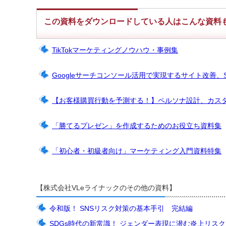
この資料をダウンロードしている人はこんな資料
TikTokマーケティングノウハウ・事例集
Googleサーチコンソール活用で実現するサイト改善、
【お客様購買行動を予測する！】ペルソナ設計、カス
「勝てるプレゼン」を作成するためのお役立ち資料集
「初心者・初級者向け」マーケティング入門資料特集
【株式会社VLeライナックのその他の資料】
令和版！ SNSリスク対策の基本手引 完結編
SDGs時代の新常識！ ジェンダー表現に潜む炎上リス