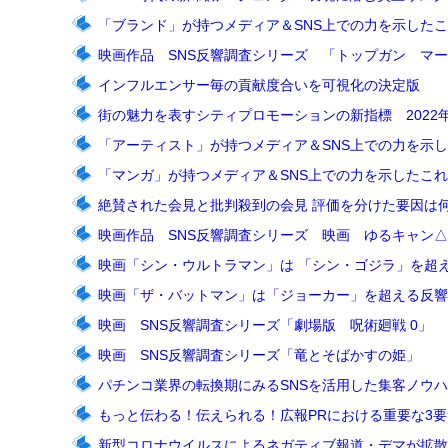
「ブランド」が持つメディア＆SNS上での力を示した
映画作品 SNS反響調査シリーズ 「トップガン マ
インフルエンサー毎の貢献度合いを可視化の決定版
街の魅力を表すシティプロモーションの新指標 2022
「アーティスト」が持つメディア＆SNS上での力を示
「マンガ」が持つメディア＆SNS上での力を示したこ
絶賛された会見と批判殺到の会見 評価を分けた要因は何か
映画作品 SNS反響調査シリーズ 映画 ゆるキャン△
映画「シン・ウルトラマン」は 「シン・ゴジラ」を超
映画「ザ・バットマン」は「ジョーカー」を超える反響
映画 SNS反響調査シリーズ「劇場版 呪術廻戦 0」
映画 SNS反響調査シリーズ「竜とそばかすの姫」
パチンコ業界の転換期にみるSNSを活用した集客ノウ
もっと伝わる！伝えられる！広報PRにおける重要な3要
新型コロナウイルスによるネガティブ報道・デマが拡散