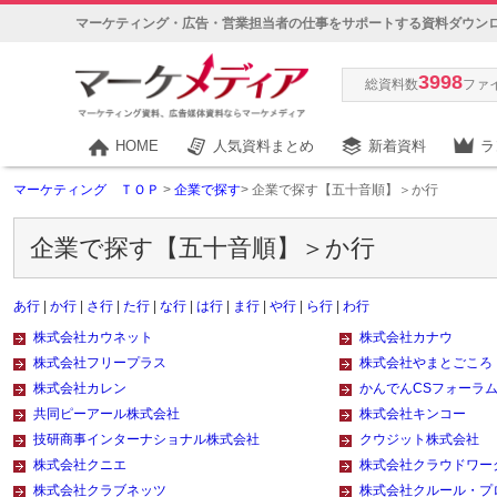
マーケティング・広告・営業担当者の仕事をサポートする資料ダウン
3998
総資料数
ファ
HOME
人気資料まとめ
新着資料
ラ
マーケティング ＴＯＰ
>
企業で探す
> 企業で探す【五十音順】＞か行
企業で探す【五十音順】＞か行
あ行
|
か行
|
さ行
|
た行
|
な行
|
は行
|
ま行
|
や行
|
ら行
|
わ行
株式会社カウネット
株式会社カナウ
株式会社フリープラス
株式会社やまとごころ
株式会社カレン
かんでんCSフォーラ
共同ピーアール株式会社
株式会社キンコー
技研商事インターナショナル株式会社
クウジット株式会社
株式会社クニエ
株式会社クラウドワー
株式会社クラブネッツ
株式会社クルール・プ