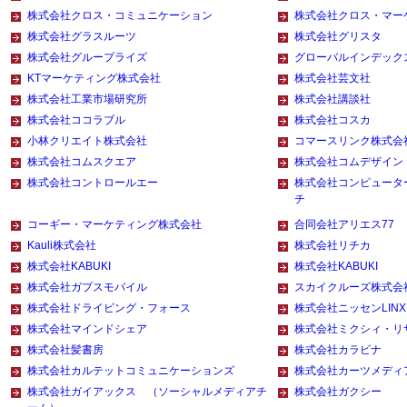
株式会社クロス・コミュニケーション
株式会社クロス・マー
株式会社グラスルーツ
株式会社グリスタ
株式会社グループライズ
グローバルインデック
KTマーケティング株式会社
株式会社芸文社
株式会社工業市場研究所
株式会社講談社
株式会社ココラブル
株式会社コスカ
小林クリエイト株式会社
コマースリンク株式会
株式会社コムスクエア
株式会社コムデザイン
株式会社コントロールエー
株式会社コンピュータ
チ
コーギー・マーケティング株式会社
合同会社アリエス77
Kauli株式会社
株式会社リチカ
株式会社KABUKI
株式会社KABUKI
株式会社ガプスモバイル
スカイクルーズ株式会
株式会社ドライビング・フォース
株式会社ニッセンLINX
株式会社マインドシェア
株式会社ミクシィ・リ
株式会社髪書房
株式会社カラビナ
株式会社カルテットコミュニケーションズ
株式会社カーツメディ
株式会社ガイアックス （ソーシャルメディアチ
株式会社ガクシー