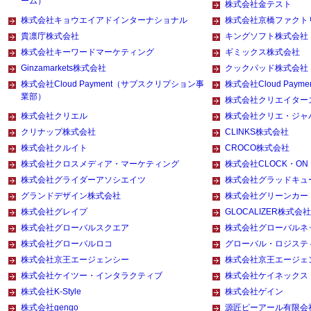
ーム）
株式会社金テスト
株式会社キョウエイアドインターナショナル
株式会社京橋ファクト
貴凛庁株式会社
キングソフト株式会社
株式会社キーワードマーケティング
ギミックス株式会社
Ginzamarkets株式会社
クックパッド株式会社
株式会社Cloud Payment（サブスクリプション事
株式会社Cloud Pay
業部）
株式会社クリエイター
株式会社クリエル
株式会社クリエ・ジャ
クリナップ株式会社
CLINKS株式会社
株式会社クルイト
CROCO株式会社
株式会社クロスメディア・マーケティング
株式会社CLOCK・ON
株式会社グライダーアソシエイツ
株式会社グラッドキュ
グランドデザイン株式会社
株式会社グリーンカー
株式会社グレイプ
GLOCALIZER株式会社
株式会社グローバルスクエア
株式会社グローバルネ
株式会社グローバルロコ
グローバル・ロジステ
株式会社京王エージェンシー
株式会社京王エージェ
株式会社ケイツー・インタラクティブ
株式会社ケイネックス
株式会社K-Style
株式会社ゲイン
株式会社gengo
源匠ピーアール有限会