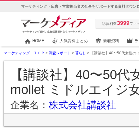
マーケティング・広告・営業担当者の仕事をサポートする資料ダウン
3999
総資料数
ファ
HOME
人気資料まとめ
新着資料
ラ
マーケティング ＴＯＰ
>
調査レポート
>
暮らし
> 【講談社】40〜50代女性のイ
【講談社】40〜50代
mollet ミドルエイ
企業名：
株式会社講談社