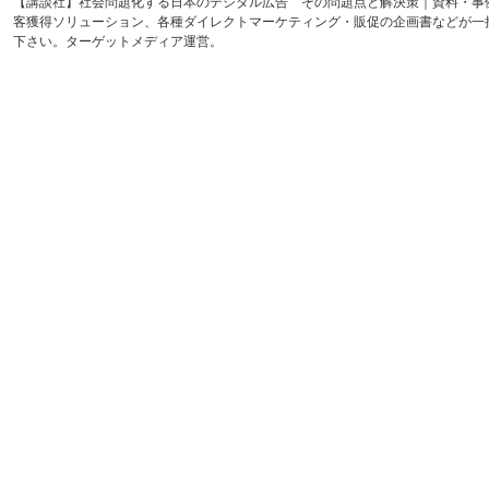
【講談社】社会問題化する日本のデジタル広告 その問題点と解決策｜資料・事
客獲得ソリューション、各種ダイレクトマーケティング・販促の企画書などが一
下さい。ターゲットメディア運営。