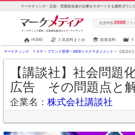
マーケティング・広告・営業担当者の仕事をサポートする資料ダウン
3998
総資料数
ファ
HOME
人気資料まとめ
新着資料
ラ
マーケティング ＴＯＰ
>
ブランド管理
>
WEBリスクマネジメント
> 【講談社
【講談社】社会問題
広告 その問題点と
企業名：
株式会社講談社